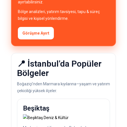
ayırtabilirsiniz.
Bölge analizleri, yatırım tavsiyesi, tapu & süreç
bilgisi ve kişisel yönlendirme.
Görüşme Ayırt
📍 İstanbul’da Popüler
Bölgeler
Boğaziçi’nden Marmara kıyılarına—yaşam ve yatırım
çekiciliği yüksek ilçeler.
Beşiktaş