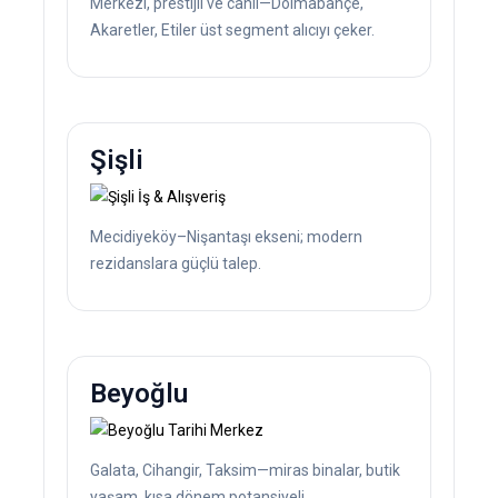
Merkezi, prestijli ve canlı—Dolmabahçe,
Akaretler, Etiler üst segment alıcıyı çeker.
Şişli
Mecidiyeköy–Nişantaşı ekseni; modern
rezidanslara güçlü talep.
Beyoğlu
Galata, Cihangir, Taksim—miras binalar, butik
yaşam, kısa dönem potansiyeli.