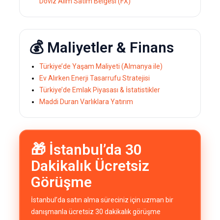
Döviz Alım Satım Belgesi (FX)
💰 Maliyetler & Finans
Türkiye’de Yaşam Maliyeti (Almanya ile)
Ev Alırken Enerji Tasarrufu Stratejisi
Türkiye’de Emlak Piyasası & İstatistikler
Maddi Duran Varlıklara Yatırım
🎁 İstanbul’da 30
Dakikalık Ücretsiz
Görüşme
İstanbul’da satın alma süreciniz için uzman bir
danışmanla ücretsiz 30 dakikalık görüşme