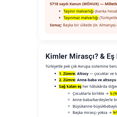
5718 sayılı Kanun (MÖHUK) — Milletl
Taşınır malvarlığı
(banka hesab
Taşınmaz malvarlığı
(Türkiye’d
Sonuç:
Başka bir ülkede (ör. Almanya
Kimler Mirasçı? & Eş 
Türkiye’de pek çok Avrupa sistemine benze
1. Zümre
: Altsoy
— çocuklar ve to
2. Zümre
: Anne-baba ve altsoyu
Sağ kalan eş
her hâlükârda diğer 
Çocuklarla birlikte →
¼ (
Anne-baba/kardeşlerle bi
Büyükanne-büyükbabayla
Başka mirasçı yoksa →
%