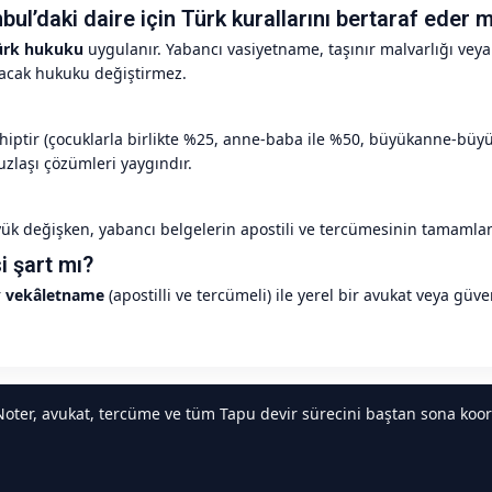
ul’daki daire için Türk kurallarını bertaraf eder m
ürk hukuku
uygulanır. Yabancı vasiyetname, taşınır malvarlığı veya 
nacak hukuku değiştirmez.
hiptir (çocuklarla birlikte %25, anne-baba ile %50, büyükanne-büy
zlaşı çözümleri yaygındır.
üyük değişken, yabancı belgelerin apostili ve tercümesinin tamamla
i şart mı?
r
vekâletname
(apostilli ve tercümeli) ile yerel bir avukat veya güven
oter, avukat, tercüme ve tüm Tapu devir sürecini baştan sona koor