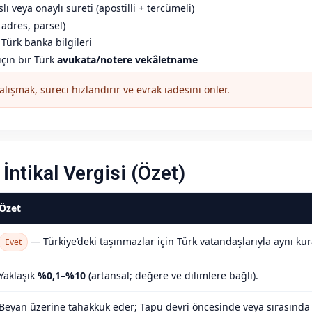
lı veya onaylı sureti (apostilli + tercümeli)
adres, parsel)
Türk banka bilgileri
çin bir Türk
avukata/notere vekâletname
alışmak, süreci hızlandırır ve evrak iadesini önler.
İntikal Vergisi (Özet)
Özet
— Türkiye’deki taşınmazlar için Türk vatandaşlarıyla aynı kura
Evet
Yaklaşık
%0,1–%10
(artansal; değere ve dilimlere bağlı).
Beyan üzerine tahakkuk eder; Tapu devri öncesinde veya sırasında 