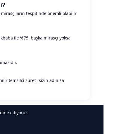
i?
mirasçıların tespitinde önemli olabilir
ükbaba ile %75, başka mirasçı yoksa
nmasıdır.
ilir temsilci süreci sizin adınıza
dine ediyoruz.