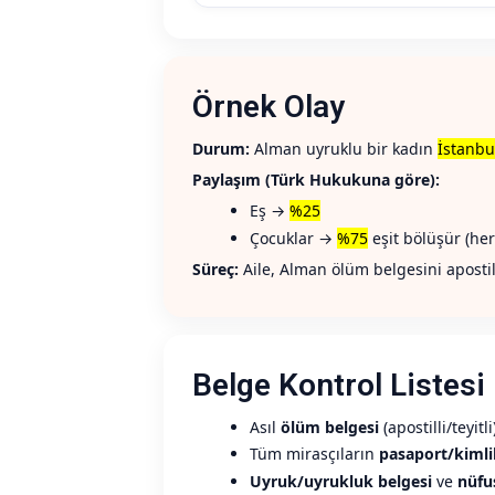
Örnek Olay
Durum:
Alman uyruklu bir kadın
İstanbu
Paylaşım (Türk Hukukuna göre):
Eş →
%25
Çocuklar →
%75
eşit bölüşür (her
Süreç:
Aile, Alman ölüm belgesini apostill
Belge Kontrol Listesi 
Asıl
ölüm belgesi
(apostilli/teyit
Tüm mirasçıların
pasaport/kimli
Uyruk/uyrukluk belgesi
ve
nüfu