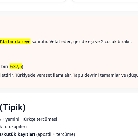
l’da bir daireye
sahiptir. Vefat eder; geride eşi ve 2 çocuk bırakır.
 biri
%37,5
)
ettirir, Türkiye’de veraset ilamı alır, Tapu devrini tamamlar ve (düşü
(Tipik)
li) + yeminli Türkçe tercümesi
k
fotokopileri
s/kütük kayıtları
(apostil + tercüme)