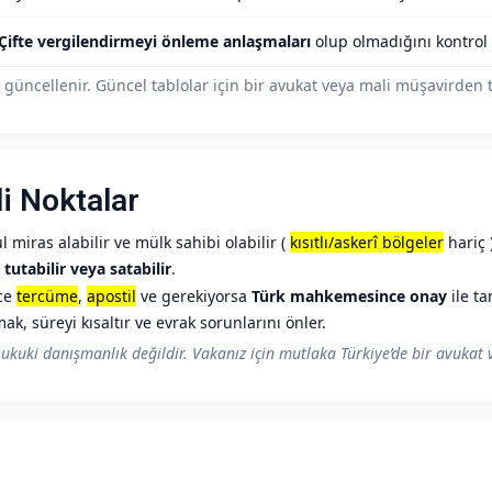
Çifte vergilendirmeyi önleme anlaşmaları
olup olmadığını kontrol 
güncellenir. Güncel tablolar için bir avukat veya mali müşavirden te
i Noktalar
 miras alabilir ve mülk sahibi olabilir (
kısıtlı/askerî bölgeler
hariç )
ü
tutabilir veya satabilir
.
nce
tercüme
,
apostil
ve gerekiyorsa
Türk mahkemesince onay
ile ta
mak, süreyi kısaltır ve evrak sorunlarını önler.
ukuki danışmanlık değildir. Vakanız için mutlaka Türkiye’de bir avukat 