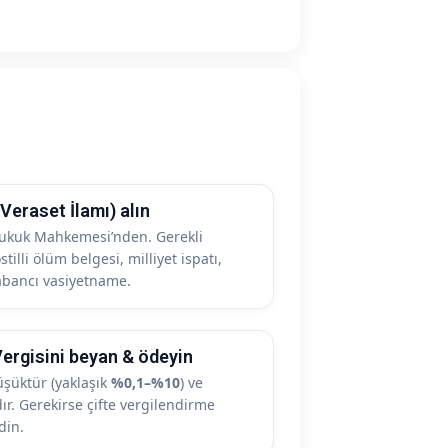
(Veraset İlamı) alın
Hukuk Mahkemesi’nden. Gerekli
tilli ölüm belgesi, milliyet ispatı,
yabancı vasiyetname.
Vergisini beyan & ödeyin
üşüktür (yaklaşık
%0,1–%10
) ve
ır. Gerekirse çifte vergilendirme
din.