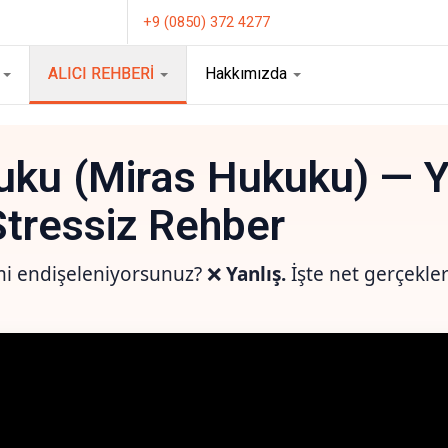
+9 (0850) 372 4277
T
ALICI REHBERİ
Hakkımızda
uku (Miras Hukuku) — 
Stres­siz Rehber
mi endişeleniyorsunuz? ❌
Yanlış.
İşte net gerçekle