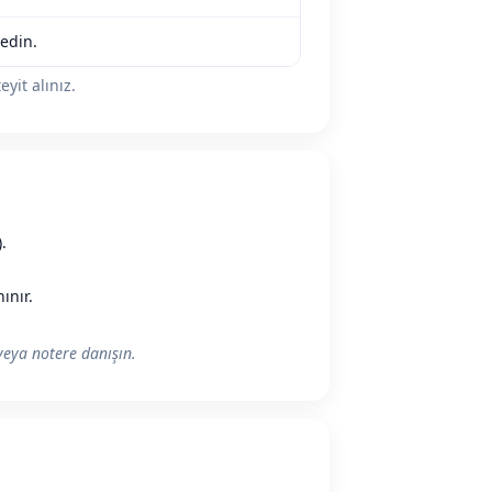
edin.
yit alınız.
.
nınır.
veya notere danışın.