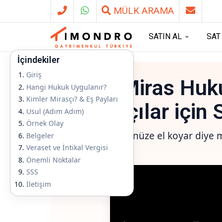
MÜLK ARAMA
SATIN AL
SA
İçindekiler
Giriş
Türk Miras Huk
Hangi Hukuk Uygulanır?
Kimler Mirasçı? & Eş Payları
Mirasçılar için 
Usul (Adım Adım)
Örnek Olay
Devlet mülkünüze el koyar diye 
Belgeler
Veraset ve İntikal Vergisi
için adımlar.
Önemli Noktalar
SSS
İletişim