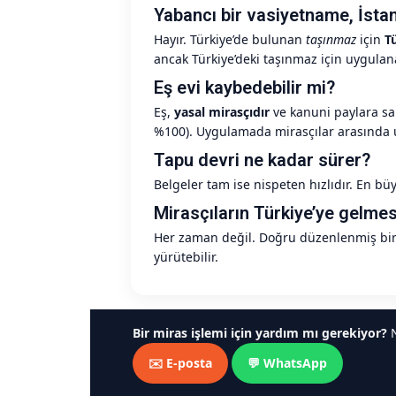
Yabancı bir vasiyetname, İstanb
Hayır. Türkiye’de bulunan
taşınmaz
için
T
ancak Türkiye’deki taşınmaz için uygula
Eş evi kaybedebilir mi?
Eş,
yasal mirasçıdır
ve kanuni paylara sa
%100). Uygulamada mirasçılar arasında u
Tapu devri ne kadar sürer?
Belgeler tam ise nispeten hızlıdır. En b
Mirasçıların Türkiye’ye gelmes
Her zaman değil. Doğru düzenlenmiş bi
yürütebilir.
Bir miras işlemi için yardım mı gerekiyor?
N
✉️ E-posta
💬 WhatsApp