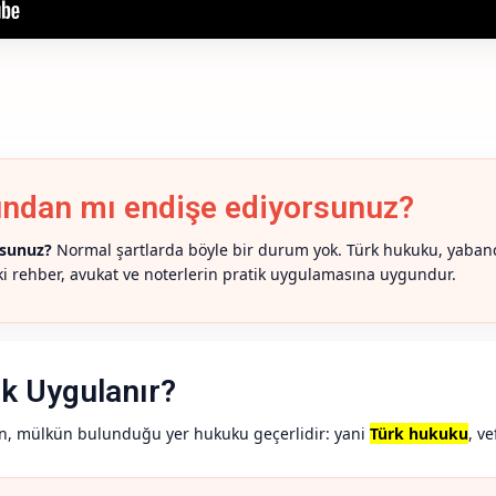
undan mı endişe ediyorsunuz?
rsunuz?
Normal şartlarda böyle bir durum yok. Türk hukuku, yabancıl
ki rehber, avukat ve noterlerin pratik uygulamasına uygundur.
k Uygulanır?
in, mülkün bulunduğu yer hukuku geçerlidir: yani
Türk hukuku
, v