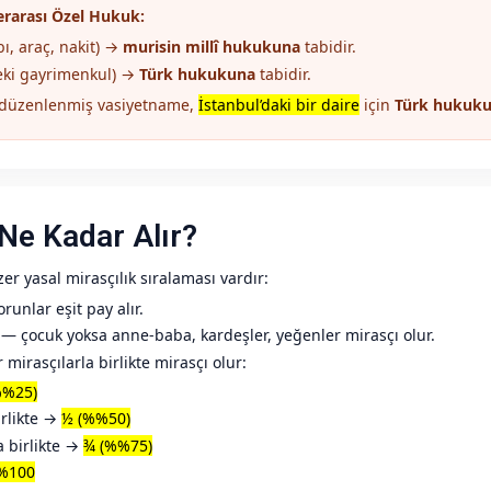
erarası Özel Hukuk:
ı, araç, nakit) →
murisin millî hukukuna
tabidir.
eki gayrimenkul) →
Türk hukukuna
tabidir.
) düzenlenmiş vasiyetname,
İstanbul’daki bir daire
için
Türk hukuk
Ne Kadar Alır?
r yasal mirasçılık sıralaması vardır:
runlar eşit pay alır.
— çocuk yoksa anne-baba, kardeşler, yeğenler mirasçı olur.
mirasçılarla birlikte mirasçı olur:
%%25)
rlikte →
½ (%%50)
 birlikte →
¾ (%%75)
%100