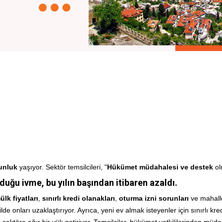
unluk
yaşıyor. Sektör temsilcileri, "
Hükümet müdahalesi ve destek
ol
duğu ivme, bu yılın başından itibaren azaldı.
lk fiyatları
,
sınırlı kredi olanakları
,
oturma izni sorunları
ve mahalle
de onları uzaklaştırıyor. Ayrıca, yeni ev almak isteyenler için sınırlı kre
da sektöre ağır bir yük getiriyor. Temsilciler, hükümet yetkililerinden mü