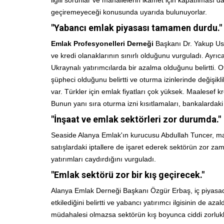
geçiremeyeceği konusunda uyarıda bulunuyorlar.
"Yabancı emlak piyasası tamamen durdu."
Emlak Profesyonelleri Derneği
Başkanı Dr. Yakup Uslu
ve kredi olanaklarının sınırlı olduğunu vurguladı. Ayrıc
Ukraynalı yatırımcılarda bir azalma olduğunu belirtti. Ot
şüpheci olduğunu belirtti ve oturma izinlerinde değişik
var. Türkler için emlak fiyatları çok yüksek. Maalesef 
Bunun yanı sıra oturma izni kısıtlamaları, bankalardaki z
"İnşaat ve emlak sektörleri zor durumda."
Seaside Alanya Emlak'ın kurucusu Abdullah Tuncer, mah
satışlardaki iptallere de işaret ederek sektörün zor zam
yatırımları caydırdığını vurguladı.
"Emlak sektörü zor bir kış geçirecek."
Alanya Emlak Derneği Başkanı Özgür Erbaş, iç piyasada d
etkilediğini belirtti ve yabancı yatırımcı ilgisinin de a
müdahalesi olmazsa sektörün kış boyunca ciddi zorlukl