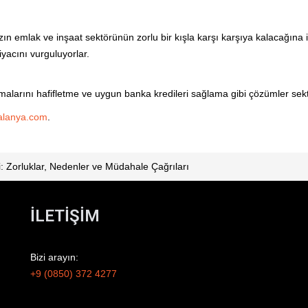
ın emlak ve inşaat sektörünün zorlu bir kışla karşı karşıya kalacağına
tiyacını vurguluyorlar.
malarını hafifletme ve uygun banka kredileri sağlama gibi çözümler sekt
alanya.com
.
i: Zorluklar, Nedenler ve Müdahale Çağrıları
İLETİŞİM
Bizi arayın:
+9 (0850) 372 4277