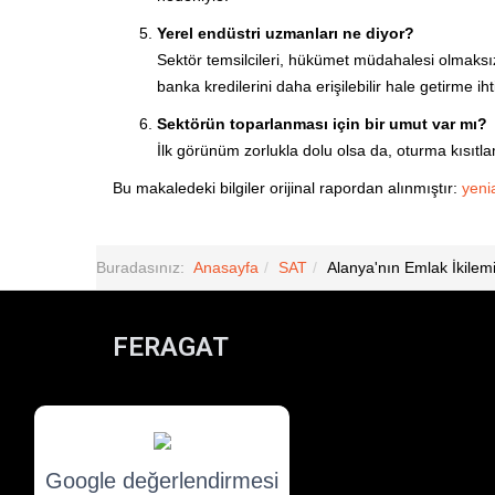
Yerel endüstri uzmanları ne diyor?
Sektör temsilcileri, hükümet müdahalesi olmaksız
banka kredilerini daha erişilebilir hale getirme ih
Sektörün toparlanması için bir umut var mı?
İlk görünüm zorlukla dolu olsa da, oturma kısıtla
Bu makaledeki bilgiler orijinal rapordan alınmıştır:
yeni
Buradasınız:
Anasayfa
SAT
Alanya'nın Emlak İkilem
FERAGAT
Baskı - Şirket bilgileri
Gizlilik politikası
Çerez Ayarları
Google değerlendirmesi