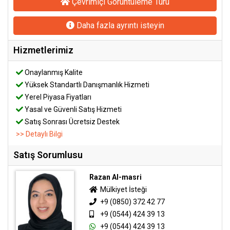
Çevrimiçi Görüntüleme Turu
Daha fazla ayrıntı isteyin
Hizmetlerimiz
Onaylanmış Kalite
Yüksek Standartlı Danışmanlık Hizmeti
Yerel Piyasa Fiyatları
Yasal ve Güvenli Satış Hizmeti
Satış Sonrası Ücretsiz Destek
>> Detaylı Bilgi
Satış Sorumlusu
Razan Al-masri
Mülkiyet İsteği
+9 (0850) 372 42 77
+9 (0544) 424 39 13
+9 (0544) 424 39 13