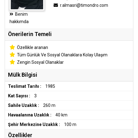
r.almasri@timondro.com
Benim
hakkımda
Önerilerin Temeli
Özellikle aranan
Tüm Günlük Ve Sosyal Olanaklara Kolay Ulaşım
Zengin Sosyal Olanaklar
Mülk Bilgisi
Teslimat Tarıhı :
1985
Kat Sayısı :
3
Sahile Uzaklık :
260 m
Havaalanına Uzaklık :
40 km
Şehir Merkezine Uzaklık :
100 m
Özellikler