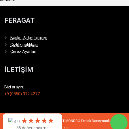
FERAGAT
Baskı - Şirket bilgileri
Gizlilik politikası
Çerez Ayarları
İLETİŞİM
Bizi arayın:
+9 (0850) 372 4277
★
★
★
★
★
★
★
★
★
★
© 2007 - 2026 All rights reserved by TIMONDRO Emlak Danışmanlık Limited
4.9
85 değerlendirme
Şirketi