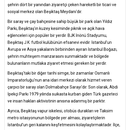
şehrin dört bir yanından ziyaretçi çeken hareketli bir ticari ve
sosyal merkez olan Beşiktaş Meydanı'dır.
Bir saray ve çay bahçesine sahip büyük bir park olan Yıldız
Parkı, Beşiktaş'ın kuzey kesiminde piknik ve açık hava
eğlenceleri için popüler bir yerdir. BJK İnönü Stadyumu,
Beşiktaş J.K. futbol kulübünün efsanevi evidir. İstanbul'un
Avrupa ve Asya yakalarını birbirinden ayıran İstanbul Boğazı,
şehrin muhteşem manzarasını sunmaktadır ve bölgede
bulunanların mutlaka ziyaret etmesi gereken bir yerdir.
Beşiktaş'taki bir diğer tarihi simge, bir zamanlar Osmanlı
İmparatorluğu'nun ana idari merkezi olarak hizmet veren
çarpıcı bir saray olan Dolmabahçe Sarayı'dır. Son olarak, Abdi
İpekçi Parkı 1979 yılında suikasta kurban giden Türk gazeteci
ve insan hakları aktivistinin anısına adanmış bir parktır.
Ayrıca, Beşiktaş vapur iskelesi, otobüs durakları ve Taksim
metro istasyonunun bölgede yer alması, ziyaretçilerin
İstanbul'un geri kalanını keşfetmesini kolaylaştırmaktadır. İlçe,