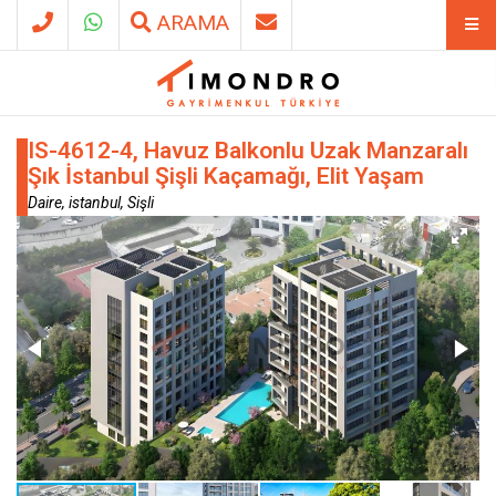
ARAMA
IS-4612-4, Havuz Balkonlu Uzak Manzaralı
Şık İstanbul Şişli Kaçamağı, Elit Yaşam
Daire, istanbul, Sişli