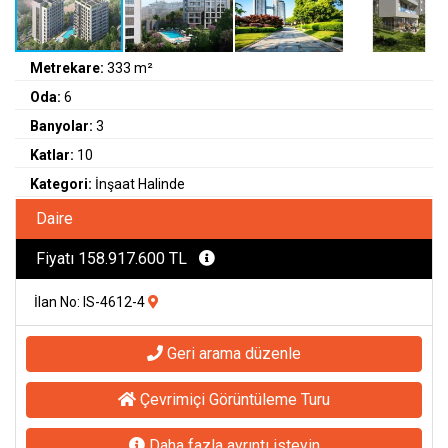
Metrekare:
333 m²
Oda:
6
Banyolar:
3
Katlar:
10
Kategori:
İnşaat Halinde
Daire
Fiyatı 158.917.600 TL
İlan No: IS-4612-4
Geri arama düzenle
Çevrimiçi Görüntüleme Turu
Daha fazla ayrıntı isteyin