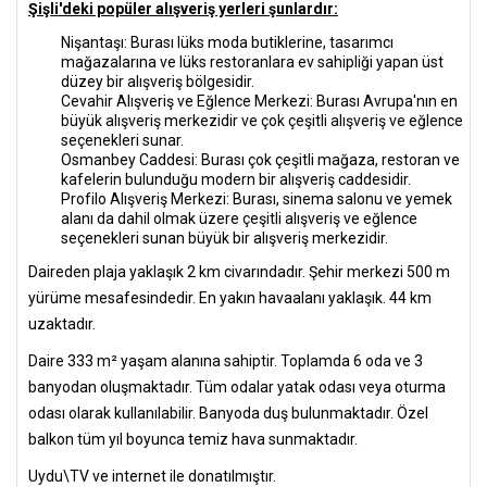
Şişli'deki popüler alışveriş yerleri şunlardır:
Nişantaşı: Burası lüks moda butiklerine, tasarımcı
mağazalarına ve lüks restoranlara ev sahipliği yapan üst
düzey bir alışveriş bölgesidir.
Cevahir Alışveriş ve Eğlence Merkezi: Burası Avrupa'nın en
büyük alışveriş merkezidir ve çok çeşitli alışveriş ve eğlence
seçenekleri sunar.
Osmanbey Caddesi: Burası çok çeşitli mağaza, restoran ve
kafelerin bulunduğu modern bir alışveriş caddesidir.
Profilo Alışveriş Merkezi: Burası, sinema salonu ve yemek
alanı da dahil olmak üzere çeşitli alışveriş ve eğlence
seçenekleri sunan büyük bir alışveriş merkezidir.
Daireden plaja yaklaşık 2 km civarındadır. Şehir merkezi 500 m
yürüme mesafesindedir. En yakın havaalanı yaklaşık. 44 km
uzaktadır.
Daire 333 m² yaşam alanına sahiptir. Toplamda 6 oda ve 3
banyodan oluşmaktadır. Tüm odalar yatak odası veya oturma
odası olarak kullanılabilir. Banyoda duş bulunmaktadır. Özel
balkon tüm yıl boyunca temiz hava sunmaktadır.
Uydu\TV ve internet ile donatılmıştır.