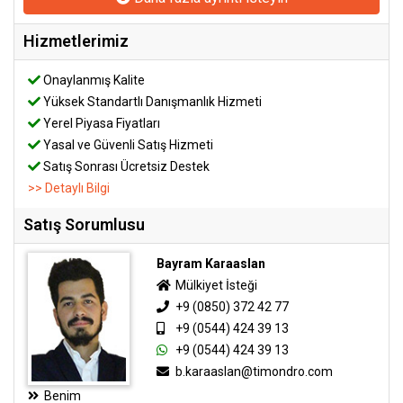
Hizmetlerimiz
Onaylanmış Kalite
Yüksek Standartlı Danışmanlık Hizmeti
Yerel Piyasa Fiyatları
Yasal ve Güvenli Satış Hizmeti
Satış Sonrası Ücretsiz Destek
>> Detaylı Bilgi
Satış Sorumlusu
Bayram Karaaslan
Mülkiyet İsteği
+9 (0850) 372 42 77
+9 (0544) 424 39 13
+9 (0544) 424 39 13
b.karaaslan@timondro.com
Benim