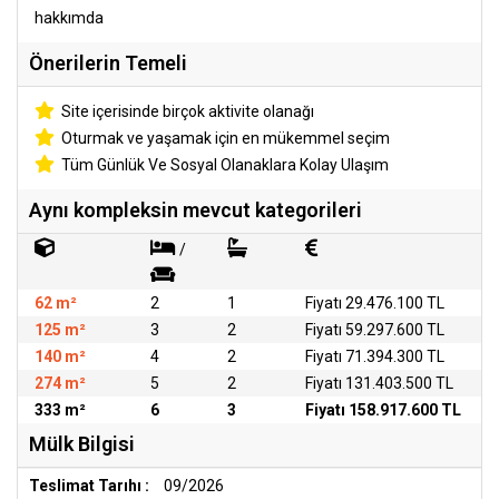
hakkımda
Önerilerin Temeli
Site içerisinde birçok aktivite olanağı
Oturmak ve yaşamak için en mükemmel seçim
Tüm Günlük Ve Sosyal Olanaklara Kolay Ulaşım
Aynı kompleksin mevcut kategorileri
/
62 m²
2
1
Fiyatı 29.476.100 TL
125 m²
3
2
Fiyatı 59.297.600 TL
140 m²
4
2
Fiyatı 71.394.300 TL
274 m²
5
2
Fiyatı 131.403.500 TL
333 m²
6
3
Fiyatı 158.917.600 TL
Mülk Bilgisi
Teslimat Tarıhı :
09/2026