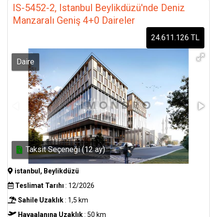
IS-5452-2, Istanbul Beylikdüzü'nde Deniz
Manzaralı Geniş 4+0 Daireler
24.611.126 TL
Daire
Taksit Seçeneği (12 ay)
istanbul, Beylikdüzü
Teslimat Tarıhı
: 12/2026
Sahile Uzaklık
: 1,5 km
Havaalanına Uzaklık
: 50 km