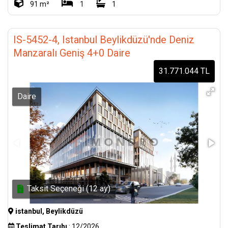
91 m²
1
1
IS-5452-4, Istanbul Beylikdüzü'nde Deniz
Manzaralı Geniş 4+0 Daire
31.771.044 TL
Daire
Taksit Seçeneği (12 ay)
istanbul, Beylikdüzü
Teslimat Tarıhı
: 12/2026