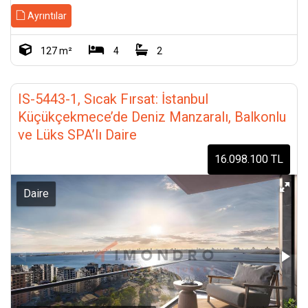
Ayrıntılar
127 m²
4
2
IS-5443-1, Sıcak Fırsat: İstanbul
Küçükçekmece’de Deniz Manzaralı, Balkonlu
ve Lüks SPA’lı Daire
16.098.100 TL
Daire