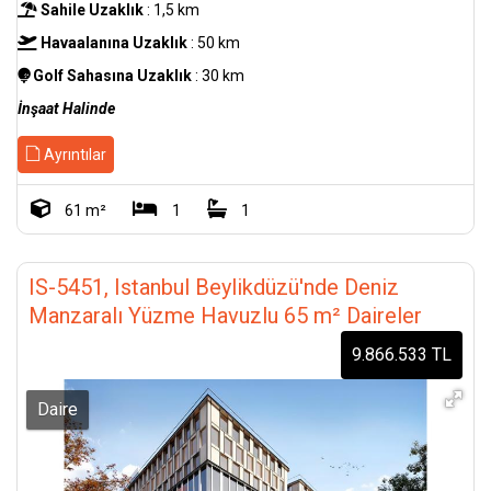
Sahile Uzaklık
: 1,5 km
Havaalanına Uzaklık
: 50 km
Golf Sahasına Uzaklık
: 30 km
İnşaat Halinde
Ayrıntılar
61 m²
1
1
IS-5451, Istanbul Beylikdüzü'nde Deniz
Manzaralı Yüzme Havuzlu 65 m² Daireler
9.866.533 TL
Daire