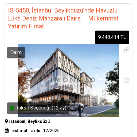
IS-5450, İstanbul Beylikdüzü’nde Havuzlu
Lüks Deniz Manzaralı Daire – Mükemmel
Yatırım Fırsatı
9.448.414 TL
Daire
Taksit Seçeneği (12 ay)
istanbul, Beylikdüzü
Teslimat Tarıhı
: 12/2026