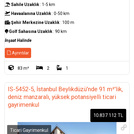
Sahile Uzaklık
: 1-5 km
Havaalanına Uzaklık
: 0-50 km
Şehir Merkezine Uzaklık
: 100 m
Golf Sahasına Uzaklık
: 90 km
İnşaat Halinde
Ayrıntılar
83 m²
2
1
IS-5452-5, İstanbul Beylikdüzü'nde 91 m²'lik,
deniz manzaralı, yüksek potansiyelli ticari
gayrimenkul
10.837.112 TL
Ticari Gayrimenkul