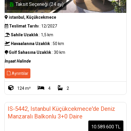
Taksit Seçeneği (24 ay)
istanbul, Küçükcekmece
Teslimat Tarıhı
: 12/2027
Sahile Uzaklık
: 1,5 km
Havaalanına Uzaklık
: 50 km
Golf Sahasına Uzaklık
: 30 km
İnşaat Halinde
Ayrıntılar
124 m²
4
2
IS-5442, Istanbul Küçükcekmece'de Deniz
Manzaralı Balkonlu 3+0 Daire
10.589.600 TL