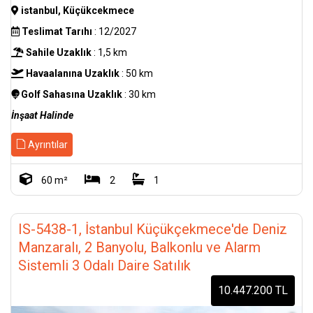
istanbul, Küçükcekmece
Teslimat Tarıhı
: 12/2027
Sahile Uzaklık
: 1,5 km
Havaalanına Uzaklık
: 50 km
Golf Sahasına Uzaklık
: 30 km
İnşaat Halinde
Ayrıntılar
60 m²
2
1
IS-5438-1, İstanbul Küçükçekmece'de Deniz
Manzaralı, 2 Banyolu, Balkonlu ve Alarm
Sistemli 3 Odalı Daire Satılık
10.447.200 TL