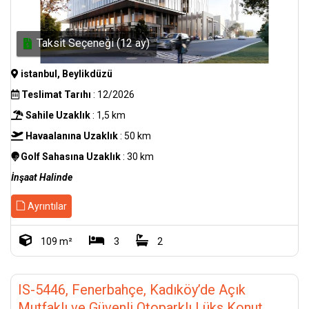
Taksit Seçeneği (12 ay)
istanbul, Beylikdüzü
Teslimat Tarıhı
: 12/2026
Sahile Uzaklık
: 1,5 km
Havaalanına Uzaklık
: 50 km
Golf Sahasına Uzaklık
: 30 km
İnşaat Halinde
Ayrıntılar
109 m²
3
2
IS-5446, Fenerbahçe, Kadıköy’de Açık
Mutfaklı ve Güvenli Otoparklı Lüks Konut