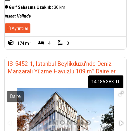
Golf Sahasına Uzaklık
: 30 km
İnşaat Halinde
Ayrıntılar
174 m²
4
3
IS-5452-1, Istanbul Beylikdüzü'nde Deniz
Manzaralı Yüzme Havuzlu 109 m² Daireler
14.186.383 TL
Daire