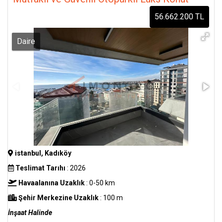
56.662.200 TL
Daire
istanbul, Kadıköy
Teslimat Tarıhı
: 2026
Havaalanına Uzaklık
: 0-50 km
Şehir Merkezine Uzaklık
: 100 m
İnşaat Halinde