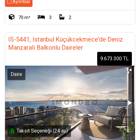
Ayrıntılar
70 m²
3
2
IS-5441, Istanbul Küçükcekmece'de Deniz
Manzaralı Balkonlu Daireler
9.673.300 TL
Daire
Taksit Seçeneği (24 ay)