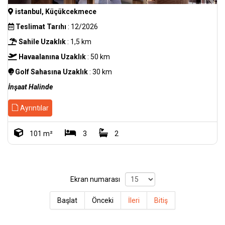
istanbul, Küçükcekmece
Teslimat Tarıhı
: 12/2026
Sahile Uzaklık
: 1,5 km
Havaalanına Uzaklık
: 50 km
Golf Sahasına Uzaklık
: 30 km
İnşaat Halinde
Ayrıntılar
101 m²
3
2
Ekran numarası
Başlat
Önceki
İleri
Bitiş