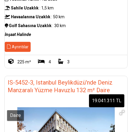
Sahile Uzaklık
: 1,5 km
Havaalanına Uzaklık
: 50 km
Golf Sahasına Uzaklık
: 30 km
İnşaat Halinde
Ayrıntılar
225 m²
4
3
IS-5452-3, Istanbul Beylikdüzü'nde Deniz
Manzaralı Yüzme Havuzlu 132 m² Daire
19.041.311 TL
Daire