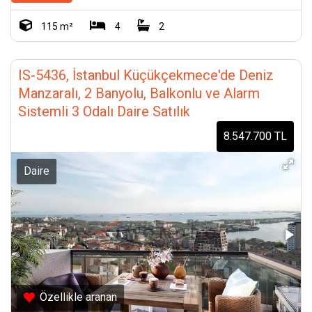
115 m²
4
2
IS-5436, İstanbul Küçükçekmece'de Deniz
Manzaralı, 2 Banyolu, Balkonlu ve Alarm
Sistemli 3 Odalı Daire Satılık
8.547.700 TL
Daire
Özellikle aranan