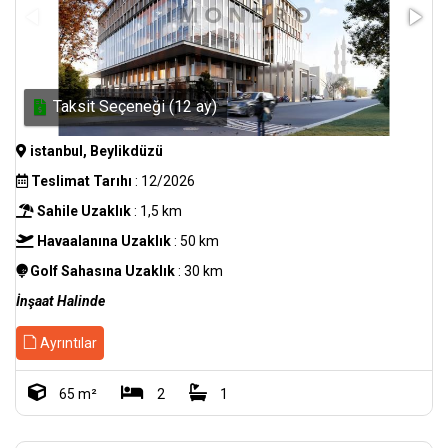
Taksit Seçeneği (12 ay)
istanbul, Beylikdüzü
Teslimat Tarıhı
: 12/2026
Sahile Uzaklık
: 1,5 km
Havaalanına Uzaklık
: 50 km
Golf Sahasına Uzaklık
: 30 km
İnşaat Halinde
Ayrıntılar
65 m²
2
1