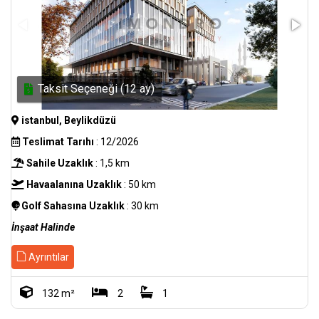
Taksit Seçeneği (12 ay)
istanbul, Beylikdüzü
Teslimat Tarıhı
: 12/2026
Sahile Uzaklık
: 1,5 km
Havaalanına Uzaklık
: 50 km
Golf Sahasına Uzaklık
: 30 km
İnşaat Halinde
Ayrıntılar
132 m²
2
1